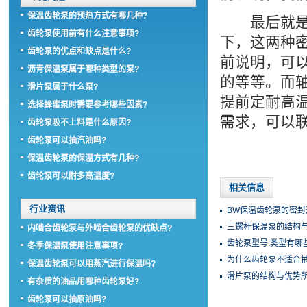
保温齿轮泵的预热方式有哪几种?
最后就是密
齿轮泵使用前有什么注意事项?
下，这两种密
齿轮泵的优点和缺点是什么?
前说明，可
沥青保温泵属于哪种类型的泵?
的等等。而轴
滑片泵属于什么泵?
提前定耐高
选择蜂蜜泵时需要参考哪些因素?
需求，可以联系
齿轮泵吸不上料是什么原因?
齿轮泵可以抽汽油吗?
保温齿轮泵的保温方式有几种?
齿轮泵可以耐多高温度?
相关信息
行业资讯
BW保温齿轮泵的密封
三螺杆保温泵的结构与
内啮合齿轮泵与外啮合齿轮泵的优缺点?
齿轮泵型号.类型有哪
冬季保温泵使用注意事项?
为什么齿轮泵不适合抽
保温齿轮泵可以用蒸汽进行保温吗?
滑片泵的结构与优势所
有杂质的油品用哪种齿轮泵好?
齿轮泵可以抽原油吗?