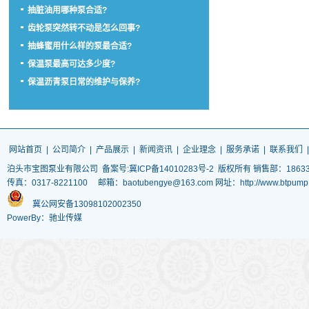
抽脏油用哪种泵合适?
齿轮泵突然转不动是怎么回事?
抽蜂蜜用什么样的泵最合适?
保温泵最高可达多少度?
保温沥青泵日常的维护与保养?
网站首页
|
公司简介
|
产品展示
|
新闻资讯
|
企业理念
|
服务承诺
|
联系我们
泊头市宝图泵业有限公司
备案号:冀ICP备14010283号-2
版权所有 销售部：186337
传真：0317-8221100 邮箱：baotubengye@163.com 网址：http://www.
冀公网安备13098102002350
PowerBy：驰业传媒