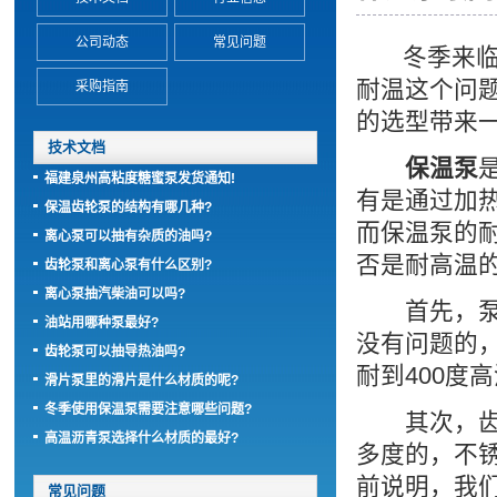
公司动态
常见问题
冬季来临，
耐温这个问
采购指南
的选型带来一
技术文档
保温泵
福建泉州高粘度糖蜜泵发货通知!
有是通过加
保温齿轮泵的结构有哪几种?
而保温泵的
离心泵可以抽有杂质的油吗?
否是耐高温
齿轮泵和离心泵有什么区别?
离心泵抽汽柴油可以吗?
首先，泵
油站用哪种泵最好?
没有问题的
齿轮泵可以抽导热油吗?
耐到400度
滑片泵里的滑片是什么材质的呢?
冬季使用保温泵需要注意哪些问题?
其次，齿轮
高温沥青泵选择什么材质的最好?
多度的，不
前说明，我
常见问题