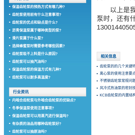
保温齿轮泵的预热方式有哪几种?
以上是我公
齿轮泵使用前有什么注意事项?
泵时，还有
齿轮泵的优点和缺点是什么?
130014405
沥青保温泵属于哪种类型的泵?
滑片泵属于什么泵?
选择蜂蜜泵时需要参考哪些因素?
齿轮泵吸不上料是什么原因?
相关信息
齿轮泵可以抽汽油吗?
齿轮泵的的几个关键特
保温齿轮泵的保温方式有几种?
离心泵的使用注意要点
齿轮泵可以耐多高温度?
不锈钢齿轮泵常规问
风冷式热油泵的密封
行业资讯
KCB齿轮泵的内置结
内啮合齿轮泵与外啮合齿轮泵的优缺点?
冬季保温泵使用注意事项?
保温齿轮泵可以用蒸汽进行保温吗?
有杂质的油品用哪种齿轮泵好?
齿轮泵可以抽原油吗?