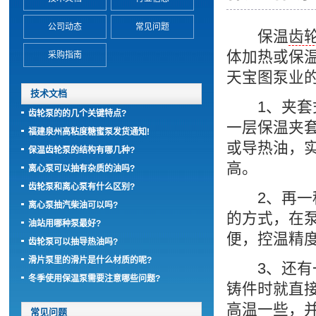
公司动态
常见问题
保温
齿
体加热或保
采购指南
天宝图泵业
技术文档
1、夹套式
齿轮泵的的几个关键特点?
一层保温夹
福建泉州高粘度糖蜜泵发货通知!
或导热油，
保温齿轮泵的结构有哪几种?
高。
离心泵可以抽有杂质的油吗?
齿轮泵和离心泵有什么区别?
2、再一种
离心泵抽汽柴油可以吗?
的方式，在
油站用哪种泵最好?
便，控温精
齿轮泵可以抽导热油吗?
滑片泵里的滑片是什么材质的呢?
3、还有一
冬季使用保温泵需要注意哪些问题?
铸件时就直
高温一些，
常见问题