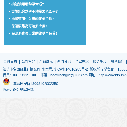
抽脏油用哪种泵合适?
齿轮泵突然转不动是怎么回事?
抽蜂蜜用什么样的泵最合适?
保温泵最高可达多少度?
保温沥青泵日常的维护与保养?
网站首页
|
公司简介
|
产品展示
|
新闻资讯
|
企业理念
|
服务承诺
|
联系我们
泊头市宝图泵业有限公司
备案号:冀ICP备14010283号-2
版权所有 销售部：186337
传真：0317-8221100 邮箱：baotubengye@163.com 网址：http://www.
冀公网安备13098102002350
PowerBy：驰业传媒