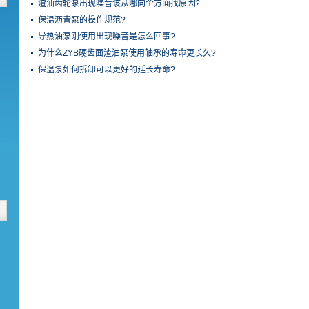
渣油齿轮泵出现噪音该从哪向个方面找原因?
保温沥青泵的操作规范?
导热油泵刚使用出现噪音是怎么回事?
为什么ZYB硬齿面渣油泵使用轴承的寿命更长久?
保温泵如何拆卸可以更好的延长寿命?