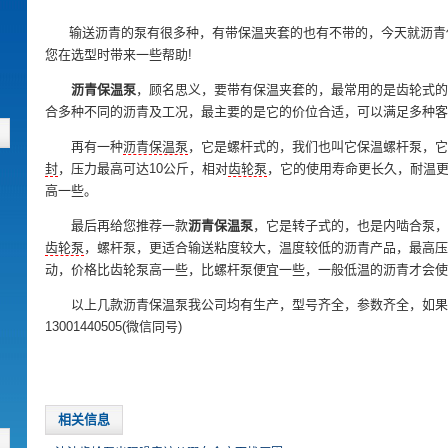
输送沥青的泵有很多种，有带保温夹套的也有不带的，今天就沥青
您在选型时带来一些帮助!
沥青保温泵
，顾名思义，要带有保温夹套的，最常用的是齿轮式的
合多种不同的沥青及工况，最主要的是它的价位合适，可以满足多种客
再有一种
沥青保温泵
，它是螺杆式的，我们也叫它保温螺杆泵，它
封
，压力最高可达10公斤，相对
齿轮泵
，它的使用寿命更长久，耐温
高一些。
最后再给您推荐一款
沥青保温泵
，它是转子式的，也是内啮合泵，
齿轮泵
，螺杆泵，更适合输送粘度较大，温度较低的沥青产品，最高压
动，价格比齿轮泵高一些，比螺杆泵便宜一些，一般低温的沥青才会使
以上几款沥青保温泵我公司均有生产，型号齐全，参数齐全，如果
13001440505(微信同号)
相关信息