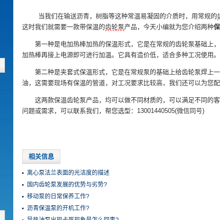
当我们在输送沥青，树脂等这种常温易凝固的介质时，用常规的
这时我们就需要一款带保温的
齿轮泵
产品，今天小编就为您介绍两种
保
第一种是电加热棒加热的保温形式，它是在常规的齿轮泵基础上，
加热棒再接上电源即可进行加温。它具有造价低，适合多种工况使用。
第二种是夹套式保温形式，它是在常规泵的基础上给齿轮泵焊上一
油，这需要现场有保温的管道，对工况要求比较高，我们还可以为您配
这两款保温齿轮泵产品，均可以做不同材质的，可以满足不同的客
问题或需求，可以联系我们，帮您选型：13001440505(微信同号)
相关信息
离心泵法兰表面的光洁度的描述
国内齿轮泵发展的优势与劣势?
移动泵的日常保养工作?
沥青保温泵的开机工作?