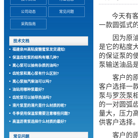
公司动态
常见问题
今天有客
一款圆弧式
采购指南
因为原油的
技术文档
是它的粘度
福建泉州高粘度糖蜜泵发货通知!
的保证泵的
保温齿轮泵的结构有哪几种?
泵输送油品
离心泵可以抽有杂质的油吗?
齿轮泵和离心泵有什么区别?
客户的原油
离心泵抽汽柴油可以吗?
客户选择一
油站用哪种泵最好?
泵与
罗茨泵
齿轮泵可以抽导热油吗?
的一对圆弧
滑片泵里的滑片是什么材质的呢?
量大，压力
冬季使用保温泵需要注意哪些问题?
供客户选择
高温沥青泵选择什么材质的最好?
客户的原油
常见问题