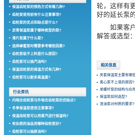
轮，这样有
保温齿轮泵的预热方式有哪几种?
好的延长泵
齿轮泵使用前有什么注意事项?
齿轮泵的优点和缺点是什么?
如果客户朋
沥青保温泵属于哪种类型的泵?
解答或选型：1
滑片泵属于什么泵?
选择蜂蜜泵时需要参考哪些因素?
齿轮泵吸不上料是什么原因?
齿轮泵可以抽汽油吗?
相关信息
保温齿轮泵的保温方式有几种?
夹套保温泵主要有哪些
齿轮泵可以耐多高温度?
离心泵不上液的原因?
单螺杆泵的结构与应用
行业资讯
保温泵如何选型?
内啮合齿轮泵与外啮合齿轮泵的优缺点?
渣油泵对材质的要求?
冬季保温泵使用注意事项?
保温齿轮泵可以用蒸汽进行保温吗?
有杂质的油品用哪种齿轮泵好?
齿轮泵可以抽原油吗?