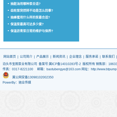
抽脏油用哪种泵合适?
齿轮泵突然转不动是怎么回事?
抽蜂蜜用什么样的泵最合适?
保温泵最高可达多少度?
保温沥青泵日常的维护与保养?
网站首页
|
公司简介
|
产品展示
|
新闻资讯
|
企业理念
|
服务承诺
|
联系我们
泊头市宝图泵业有限公司
备案号:冀ICP备14010283号-2
版权所有 销售部：186337
传真：0317-8221100 邮箱：baotubengye@163.com 网址：http://www.
冀公网安备13098102002350
PowerBy：驰业传媒