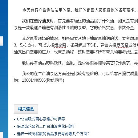
今天有客户咨询油站用的泵，我们的销售人员根据他的各项要求，为
我们在选择
油泵
时，首先要看输送的油品属于什么油，如果是有润
泵是一款最适合输送有润滑性介质的泵型，它的价格实惠，参数齐全，
其次再看现场的情况，如果需要从地下抽取再输送的话，要考虑现
3、5米以内，可以选择
齿轮泵
，如果超过了5米，建议选择
罗茨泵
或滑
油泵出口需要的压力，也就是扬程，这时需要将所有弯头均要考虑进去
最后再看油品的腐蚀性，温度，是否易燃易爆等其它特殊要求，再
我公司在生产油泵这方面还是比较有经验的，可以给客户提供质量
询：13001440505(微信同号)
相关信息
CYZ自吸式离心泵维护与保养
保温齿轮泵的工作台油液净化问题?
选择一款高粘度的食品泵要考虑哪几个方面?