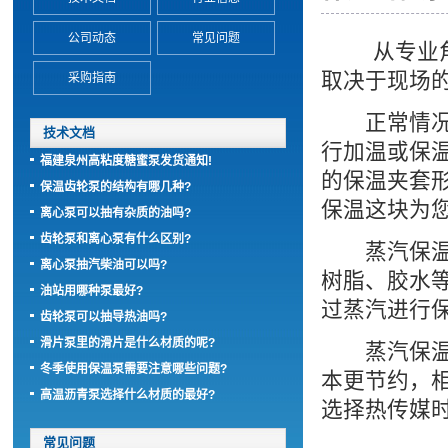
公司动态
常见问题
从专业角
取决于现场
采购指南
正常情况
技术文档
行加温或保
福建泉州高粘度糖蜜泵发货通知!
的保温夹套
保温齿轮泵的结构有哪几种?
保温这块为您
离心泵可以抽有杂质的油吗?
齿轮泵和离心泵有什么区别?
蒸汽保温通
离心泵抽汽柴油可以吗?
树脂、胶水
油站用哪种泵最好?
过蒸汽进行
齿轮泵可以抽导热油吗?
滑片泵里的滑片是什么材质的呢?
蒸汽保温相
冬季使用保温泵需要注意哪些问题?
本更节约，
高温沥青泵选择什么材质的最好?
选择热传媒
常见问题