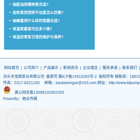
抽脏油用哪种泵合适?
齿轮泵突然转不动是怎么回事?
抽蜂蜜用什么样的泵最合适?
保温泵最高可达多少度?
保温沥青泵日常的维护与保养?
网站首页
|
公司简介
|
产品展示
|
新闻资讯
|
企业理念
|
服务承诺
|
联系我们
泊头市宝图泵业有限公司
备案号:冀ICP备14010283号-2
版权所有 销售部：186337
传真：0317-8221100 邮箱：baotubengye@163.com 网址：http://www.
冀公网安备13098102002350
PowerBy：驰业传媒