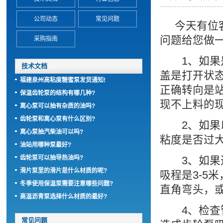
公司动态
常见问题
今天有位
问题给您做一
采购指南
1、如果是
技术文档
盖是打开状
福建泉州高粘度糖蜜泵发货通知!
正确转向是
保温齿轮泵的结构有哪几种?
现不上料的
离心泵可以抽有杂质的油吗?
齿轮泵和离心泵有什么区别?
2、如果以
离心泵抽汽柴油可以吗?
粘度是否过
油站用哪种泵最好?
齿轮泵可以抽导热油吗?
3、如果进
滑片泵里的滑片是什么材质的呢?
吸程是3-5
冬季使用保温泵需要注意哪些问题?
直角弯头，
高温沥青泵选择什么材质的最好?
4、检查管
常见问题