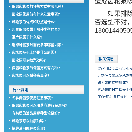
造成齿轮泵
保温齿轮泵的预热方式有哪几种?
如果排除以
齿轮泵使用前有什么注意事项?
否选型不对
齿轮泵的优点和缺点是什么?
130014405
沥青保温泵属于哪种类型的泵?
滑片泵属于什么泵?
选择蜂蜜泵时需要参考哪些因素?
齿轮泵吸不上料是什么原因?
相关信息
齿轮泵可以抽汽油吗?
保温齿轮泵的保温方式有几种?
CYZ自吸式离心泵的
齿轮泵可以耐多高温度?
导热油泵出现轴承发
磁力泵的结构组成?
行业资讯
移动泵的日常保养工作
RY导热油泵在现代工
冬季保温泵使用注意事项?
保温齿轮泵可以用蒸汽进行保温吗?
有杂质的油品用哪种齿轮泵好?
齿轮泵可以抽原油吗?
抽脏油用哪种泵合适?