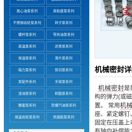
离心油泵系列
高粘度泵系列
不锈钢齿轮泵系列
转子泵系列
螺杆泵系列
导热油泵系列
高温泵系列
沥青泵系列
保温泵系列
滑片泵系列
机械密封详
磁力泵系列
剪切泵系列
泵配件系列
手摇泵系列
机械密封
是
渣油泵系列
树脂泵系列
构的弹力(或
机
置。 常用
糖蜜泵系列
防爆汽油泵系列
座、紧定螺钉
保温齿轮泵系列
热熔胶泵系列
固定在压盖上
有轴向补偿能