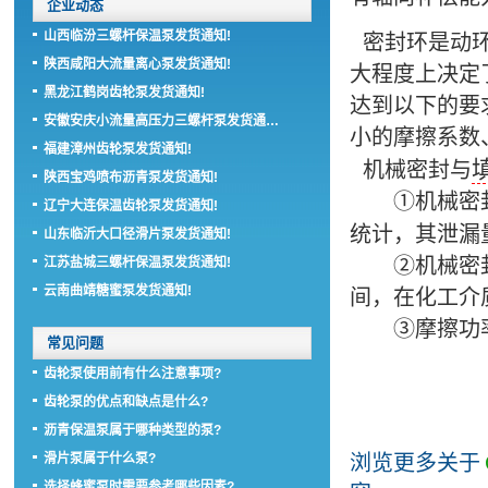
企业动态
山西临汾三螺杆保温泵发货通知!
密封环是动环
陕西咸阳大流量离心泵发货通知!
大程度上决定
黑龙江鹤岗齿轮泵发货通知!
达到以下的要
安徽安庆小流量高压力三螺杆泵发货通…
小的摩擦系数
福建漳州齿轮泵发货通知!
机械密封与
陕西宝鸡喷布沥青泵发货通知!
①机械密封
辽宁大连保温齿轮泵发货通知!
统计，其泄漏
山东临沂大口径滑片泵发货通知!
②机械密封使
江苏盐城三螺杆保温泵发货通知!
云南曲靖糖蜜泵发货通知!
间，在化工介
③摩擦功率消
常见问题
齿轮泵使用前有什么注意事项?
齿轮泵的优点和缺点是什么?
沥青保温泵属于哪种类型的泵?
滑片泵属于什么泵?
浏览更多关于
选择蜂蜜泵时需要参考哪些因素?