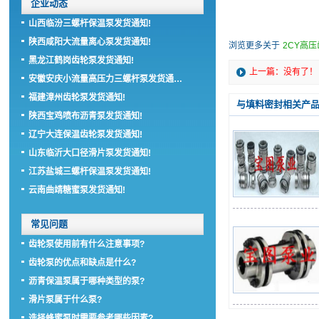
企业动态
山西临汾三螺杆保温泵发货通知!
陕西咸阳大流量离心泵发货通知!
浏览更多关于
2CY高
黑龙江鹤岗齿轮泵发货通知!
上一篇：没有了！
安徽安庆小流量高压力三螺杆泵发货通…
福建漳州齿轮泵发货通知!
与填料密封相关产
陕西宝鸡喷布沥青泵发货通知!
辽宁大连保温齿轮泵发货通知!
山东临沂大口径滑片泵发货通知!
江苏盐城三螺杆保温泵发货通知!
云南曲靖糖蜜泵发货通知!
常见问题
齿轮泵使用前有什么注意事项?
齿轮泵的优点和缺点是什么?
沥青保温泵属于哪种类型的泵?
滑片泵属于什么泵?
选择蜂蜜泵时需要参考哪些因素?