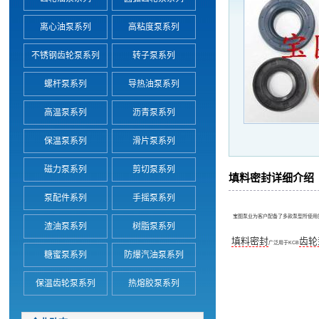
离心油泵系列
高粘度泵系列
不锈钢齿轮泵系列
转子泵系列
螺杆泵系列
导热油泵系列
高温泵系列
沥青泵系列
保温泵系列
滑片泵系列
磁力泵系列
剪切泵系列
填料密封详细介绍
泵配件系列
手摇泵系列
宝图泵业为客户配备了多款泵型所使用
渣油泵系列
树脂泵系列
填料密封
齿轮
广泛用于KCB
糖蜜泵系列
防爆汽油泵系列
保温齿轮泵系列
热熔胶泵系列