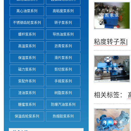
离心油泵系列
高粘度泵系列
不锈钢齿轮泵系列
转子泵系列
螺杆泵系列
导热油泵系列
粘度转子泵
|
高温泵系列
沥青泵系列
保温泵系列
滑片泵系列
磁力泵系列
剪切泵系列
泵配件系列
手摇泵系列
渣油泵系列
树脂泵系列
相关标签：
糖蜜泵系列
防爆汽油泵系列
保温齿轮泵系列
热熔胶泵系列