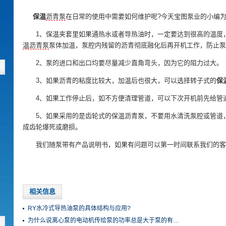
保温
沥青泵
在日常的使用中需要如何维护呢?今天宝图泵业的小编为
1、保温夹套里如果通热水或者导热油时，一定要达到很高的温度，
温沥青泵
泵体加温，泵腔内残留的沥青彻底融化后再开机工作，防止泵
2、泵的进口和出口均要尽量减少直角弯头，因为它的阻力过大。
3、如果沥青的粘度比较大，加温后也很大，可以选择转子式的
保
4、如果工作停止后，如不方便清理管道，可以下次开机前先给管道
5、如果采用的是齿轮式的保温沥青泵，不要用水清洗泵腔或管道
成齿轮爆死或磨损。
我们随泵带有产品说明书，如果有问题可以第一时间联系我们的客服人员为
相关信息
RY水冷式导热油泵的具体结构与应用?
为什么说离心泵的电动机传给泵的功率总是大于泵的有…