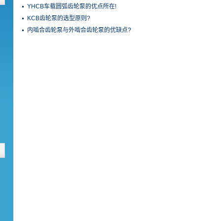
YHCB车载圆弧齿轮泵的优点所在!
KCB齿轮泵的选型原则?
内啮合齿轮泵与外啮合齿轮泵的优缺点?