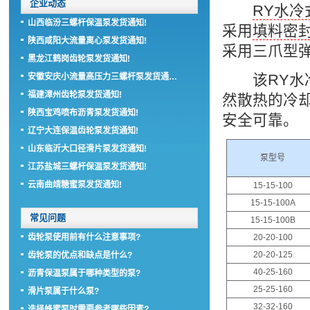
企业动态
RY水冷
山西临汾三螺杆保温泵发货通知!
采用
填料密
陕西咸阳大流量离心泵发货通知!
采用三爪型
黑龙江鹤岗齿轮泵发货通知!
该RY水
安徽安庆小流量高压力三螺杆泵发货通…
福建漳州齿轮泵发货通知!
然散热的冷
陕西宝鸡喷布沥青泵发货通知!
安全可靠。
辽宁大连保温齿轮泵发货通知!
山东临沂大口径滑片泵发货通知!
泵型号
江苏盐城三螺杆保温泵发货通知!
云南曲靖糖蜜泵发货通知!
15-15-100
15-15-100A
常见问题
15-15-100B
齿轮泵使用前有什么注意事项?
20-20-100
20-20-125
齿轮泵的优点和缺点是什么?
40-25-160
沥青保温泵属于哪种类型的泵?
25-25-160
滑片泵属于什么泵?
32-32-160
选择蜂蜜泵时需要参考哪些因素?