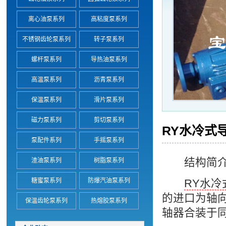
离心油泵系列
高粘度泵系列
不锈钢齿轮泵系列
转子泵系列
螺杆泵系列
导热油泵系列
高温泵系列
沥青泵系列
保温泵系列
滑片泵系列
磁力泵系列
剪切泵系列
RY水冷式
泵配件系列
手摇泵系列
结构简介
渣油泵系列
树脂泵系列
糖蜜泵系列
防爆汽油泵系列
RY水冷
的进口为轴
保温齿轮泵系列
热熔胶泵系列
轴器合装于