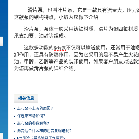
滑片泵
，也叫叶片泵，它是一款具有流量大，压力
这款泵的结构特点，小编为您做下介绍!
滑片泵，泵体一般采用铸铁材质，滑片为聚四氟材质，
承支加要，油封等组成。
这款多功能的
不仅可以输送使用，还常用于油
滑片泵
卸作用，还具有防爆作用，因为它采用的是不易产生火花
油，甲醇，乙醇等产品的装卸使用，如果客户朋友对这款
为您再做
滑片泵
的详细介绍。
相关信息
离心泵不上液的原因?
保温泵市场如何？
离心泵的参数解释?
沥青适合什么样的沥青泵输送呢?
RY风冷式导热油泵工作原理?