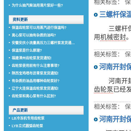
相关标签：
保
为什么抽汽柴油用滑片泵好一些?
三螺杆保
资料更新
三螺杆保温
保温齿轮泵可以用蒸汽进行保温吗?
离心泵可以抽有杂质的油吗?
用
机械密封
安徽安庆小流量高压力三螺杆泵发货通…
保温泵是什么原理?
相关标签：
保
福建漳州齿轮泵发货通知!
河南开封
齿轮泵使用前有什么注意事项?
陕西宝鸡喷布沥青泵发货通知!
河南开封的
有杂质的油品用哪种齿轮泵好?
齿轮泵
已经
辽宁大连保温齿轮泵发货通知!
齿轮泵和离心泵有什么区别?
相关标签：
保
产品更新
河南开封
LB冷冻机专用齿轮泵
LYB立式圆弧齿轮泵