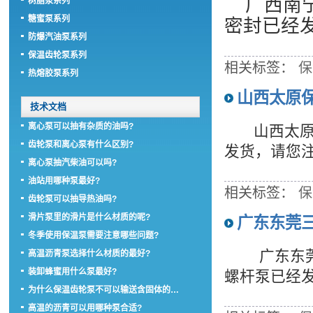
广西南
树脂泵系列
糖蜜泵系列
密封已经
防爆汽油泵系列
保温齿轮泵系列
相关标签：
保
热熔胶泵系列
山西太原
技术文档
离心泵可以抽有杂质的油吗?
山西太原的
齿轮泵和离心泵有什么区别?
发货，请您注
离心泵抽汽柴油可以吗?
油站用哪种泵最好?
相关标签：
保
齿轮泵可以抽导热油吗?
滑片泵里的滑片是什么材质的呢?
广东东莞
冬季使用保温泵需要注意哪些问题?
广东东莞的肖
高温沥青泵选择什么材质的最好?
装卸蜂蜜用什么泵最好?
螺杆泵已经
为什么保温齿轮泵不可以输送含固体的…
高温的沥青可以用哪种泵合适?