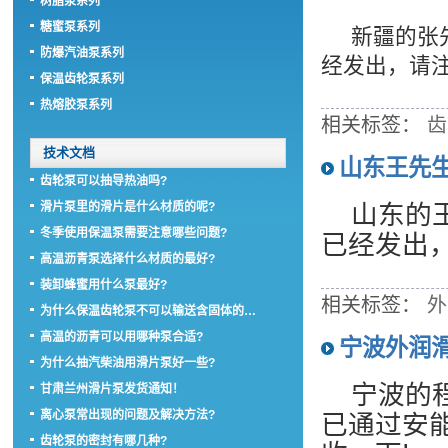
树脂泵系列
糖蜜泵系列
新疆的张先
防爆汽油泵系列
经发出，请
保温齿轮泵系列
热熔胶泵系列
相关标签：
齿
技术文档
山东王先
齿轮泵可以抽导热油吗?
滑片泵里的滑片是什么材质的呢?
山东的
冬季使用保温泵需要注意哪些问题?
已经发出
高温沥青泵选择什么材质的最好?
装卸蜂蜜用什么泵最好?
相关标签：
外
为什么保温齿轮泵不可以输送含固体的…
高温的沥青可以用哪种泵合适?
宁波外润
为什么抽汽柴油用滑片泵好一些?
宁波的
甘肃兰州滑片泵发货通知！
离心泵常出现的问题及解决方法?
已通过安
齿轮泵的密封有哪几种?