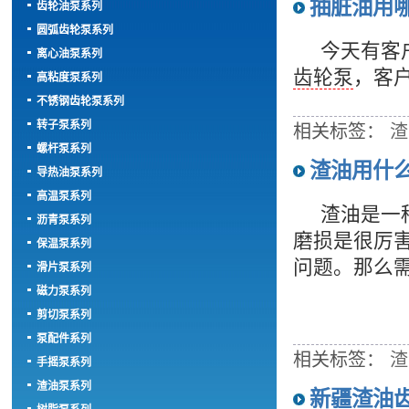
抽脏油用
齿轮油泵系列
圆弧齿轮泵系列
今天有客户
离心油泵系列
齿轮泵
，客户
高粘度泵系列
不锈钢齿轮泵系列
转子泵系列
相关标签：
渣
螺杆泵系列
渣油用什
导热油泵系列
高温泵系列
渣油是一种
沥青泵系列
磨损是很厉
保温泵系列
问题。那么需
滑片泵系列
磁力泵系列
剪切泵系列
泵配件系列
相关标签：
渣
手摇泵系列
渣油泵系列
新疆渣油齿