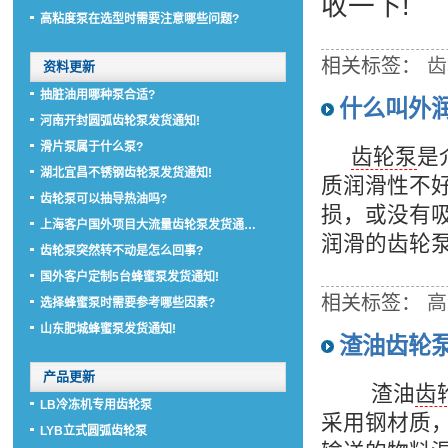
收一下!
高粘度泵在选型时需要注意哪些问题?
相关标签：
齿
资料更新
抽脏油用哪种泵合适?
什么叫外
河南开封圆弧齿轮泵发货通知!
滑片泵属于什么泵?
齿轮泵
是
湖北宜昌不锈钢齿轮泵发货通知!
质润滑性不
齿轮泵可以抽导热油吗?
损，或没有
上海客户国外项目大流量齿轮泵发货通…
润滑的齿轮
齿轮泵突然转不动是怎么回事?
国外客户定制5台蜂蜜泵发货通知!
相关标签：
高
选择蜂蜜泵时需要参考哪些因素?
山东肥城蜂蜜泵发货通知!
渣油齿轮
产品更新
渣油
齿
LB冷冻机专用齿轮泵
采用钢材质
LYB立式圆弧齿轮泵