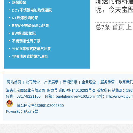
输送的物料
热熔胶泵
呢，今天宝图
DCY不锈钢电加热保温泵
RT热熔胶齿轮泵
BBW不锈钢保温齿轮泵
总7条
首页
上
BW保温齿轮泵
不锈钢柔性转子泵
YHCB车载式防爆汽油泵
YPB滑片式防爆汽油泵
网站首页
|
公司简介
|
产品展示
|
新闻资讯
|
企业理念
|
服务承诺
|
联系我
泊头市宝图泵业有限公司
备案号:冀ICP备14010283号-2
版权所有 销售部：18633
传真：0317-8221100 邮箱：baotubengye@163.com 网址：http://www
冀公网安备13098102002350
PowerBy：驰业传媒